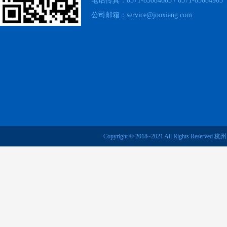
电话传真：0571-85084603 / 0571-85084903
公司邮箱：service@jooxiang.com
Copyright © 2018~2021 All Rights R